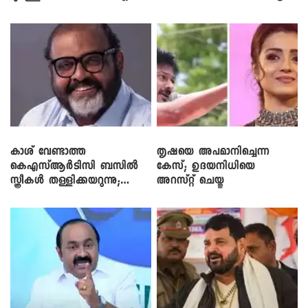
ഡീലിന്? ; എംവി ​ഗോവിന്ദൻ
കാശ് വേണ്ടാത്ത
തൃഷയെ അപമാനിച്ചെന്ന
കെഎസ്ആർടിസി ബസിൽ
കേസ്; ഉദയനിധിയെ
സ്ത്രീകൾ തള്ളിക്കയറുന്നു;
അറസ്റ്റ് ചെയ്തു
സി.പി. ജോൺ