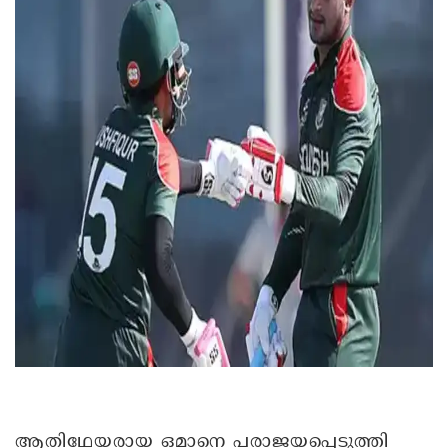
ആതിഥേയരായ ഒമാനെ പരാജയപ്പെടുത്തി