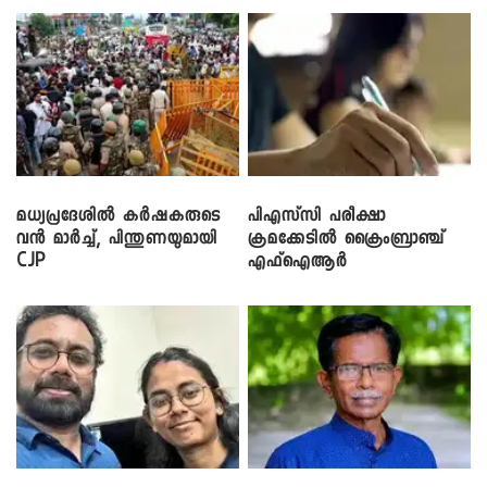
മധ്യപ്രദേശിൽ കർഷകരുടെ
പിഎസ്‌സി പരീക്ഷാ
വൻ മാർച്ച്, പിന്തുണയുമായി
ക്രമക്കേ‌ടിൽ ക്രൈംബ്രാഞ്ച്
CJP
എഫ്ഐആർ