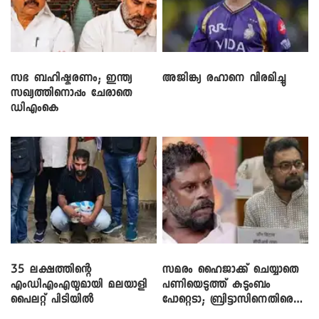
സഭ ബഹിഷ്കരണം; ഇന്ത്യ
അജിങ്ക്യ രഹാനെ വിരമിച്ചു
സഖ്യത്തിനൊപ്പം ചേരാതെ
ഡിഎംകെ
35 ലക്ഷത്തിന്റെ
സമരം ഹൈജാക്ക് ചെയ്യാതെ
എംഡിഎംഎയുമായി മലയാളി
പണിയെടുത്ത് കുടുംബം
പൈലറ്റ് പിടിയിൽ
പോറ്റെടാ; ബ്രിട്ടാസിനെതിരെ
നടൻ വിനായകൻ