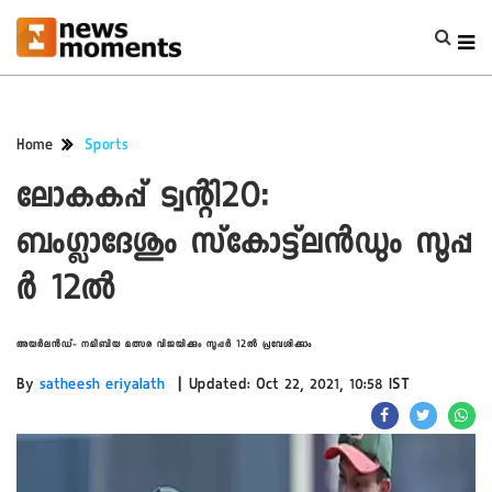
Home
Sports
ലോകകപ്പ് ട്വന്റി20:
ബംഗ്ലാദേശും സ്‌കോട്ട്‌ലന്‍ഡും സൂപ്പ
ർ 12ൽ
അയർലൻഡ്- നമീബിയ മത്സര വിജയിക്കും സൂപ്പർ 12ൽ പ്രവേശിക്കാം
|
By
satheesh eriyalath
Updated: Oct 22, 2021, 10:58 IST