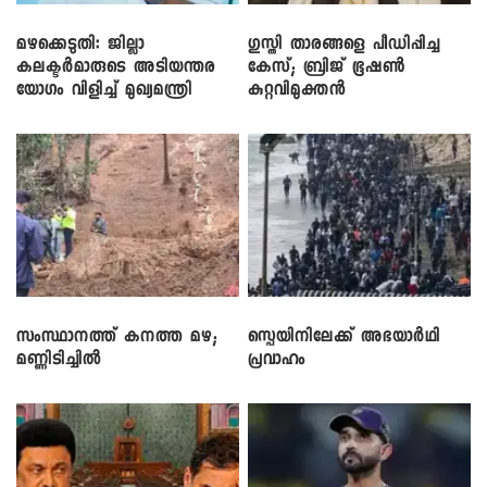
മഴക്കെടുതി: ജില്ലാ
​ഗുസ്തി താരങ്ങളെ പീഡിപ്പിച്ച
കലക്ടർമാരുടെ അടിയന്തര
കേസ്; ബ്രിജ് ഭൂഷൺ
യോഗം വിളിച്ച് മുഖ്യമന്ത്രി
കുറ്റവിമുക്തൻ
സംസ്ഥാനത്ത് കനത്ത മഴ;
സ്പെയിനിലേക്ക് അഭയാർഥി
മണ്ണിടിച്ചിൽ
പ്രവാഹം