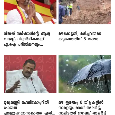
വിജയ് സർക്കാരിന്റെ ആദ്യ
മഴക്കെടുതി; മരിച്ചവരുടെ
ബജറ്റ്; വിദ്യാർഥികൾക്ക്
കുടുംബത്തിന് 8 ലക്ഷം
എ.ഐ പരിശീലനവും
ലാപ്ടോപ്പുകളും
മുഖ്യമന്ത്രി ഹെലികോപ്ടറിൽ
മഴ തുടരും; 8 ജില്ലകളിൽ
പോയത്
നാളെയും റെഡ് അലർട്ട്;
പുറത്തുപറയാനാകാത്ത ഏത്
നാലിടത്ത് ഓറഞ്ച് അലർട്ട്