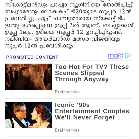
സ്കോട്ട്ലൻഡും പാപ്വാ ന്യൂഗിനിയെ തോൽപ്പിച്ച്
ബംഗ്ലാദേശും ലോകകപ്പ് ടി20യുടെ സൂപ്പർ 12ൽ
പ്രവേശിച്ചു. ഗ്രൂപ്പ് ചാമ്പ്യന്മാരായ സ്കോട്ട് ടീം
ഇന്ത്യ ഉൾപ്പെടുന്ന ഗ്രൂപ്പ് 2ൽ ആണ്. ബംഗ്ലാദേശ്
ഗ്രൂപ്പ് 1ലും. ശ്രീലങ്ക സൂപ്പർ 12 ഉറപ്പിച്ചിട്ടുണ്ട്.
നമീബിയ- അയർലൻഡ് മത്സര വിജയിയും
സൂപ്പർ 12ൽ പ്രവേശിക്കും.