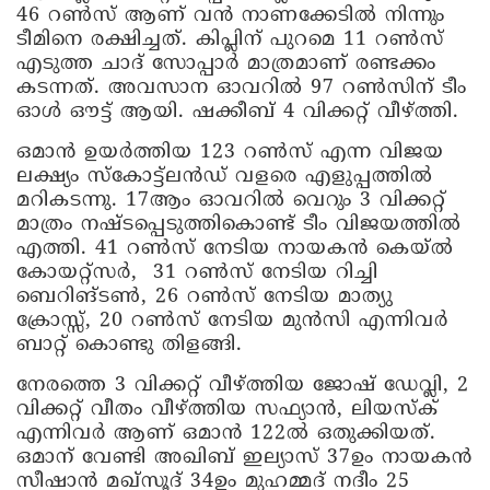
46 റൺസ് ആണ് വൻ നാണക്കേടിൽ നിന്നും
ടീമിനെ രക്ഷിച്ചത്. കിപ്ലിന് പുറമെ 11 റൺസ്
എടുത്ത ചാദ് സോപ്പാർ മാത്രമാണ് രണ്ടക്കം
കടന്നത്. അവസാന ഓവറിൽ 97 റൺസിന് ടീം
ഓൾ ഔട്ട് ആയി. ഷക്കീബ് 4 വിക്കറ്റ് വീഴ്ത്തി.
ഒമാൻ ഉയർത്തിയ 123 റൺസ് എന്ന വിജയ
ലക്ഷ്യം സ്‌കോട്ട്‌ലൻഡ് വളരെ എളുപ്പത്തിൽ
മറികടന്നു. 17ആം ഓവറിൽ വെറും 3 വിക്കറ്റ്
മാത്രം നഷ്ടപ്പെടുത്തികൊണ്ട് ടീം വിജയത്തിൽ
എത്തി. 41 റൺസ് നേടിയ നായകൻ കെയ്ൽ
കോയറ്റ്‌സർ, 31 റൺസ് നേടിയ റിച്ചി
ബെറിങ്‌ടൺ, 26 റൺസ് നേടിയ മാത്യു
ക്രോസ്സ്, 20 റൺസ് നേടിയ മുൻസി എന്നിവർ
ബാറ്റ് കൊണ്ടു തിളങ്ങി.
നേരത്തെ 3 വിക്കറ്റ് വീഴ്ത്തിയ ജോഷ് ഡേവ്ലി, 2
വിക്കറ്റ് വീതം വീഴ്ത്തിയ സഫ്യാൻ, ലിയസ്ക്
എന്നിവർ ആണ് ഒമാൻ 122ൽ ഒതുക്കിയത്.
ഒമാന് വേണ്ടി അഖിബ് ഇല്യാസ് 37ഉം നായകൻ
സീഷാൻ മഖ്സൂദ് 34ഉം മുഹമ്മദ് നദീം 25