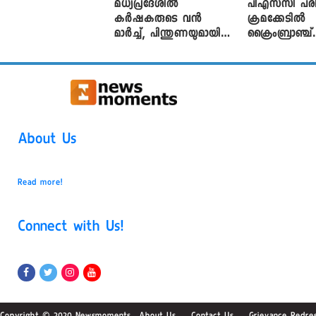
മധ്യപ്രദേശിൽ
പിഎസ്‌സി പരീ
കർഷകരുടെ വൻ
ക്രമക്കേ‌ടിൽ
മാർച്ച്, പിന്തുണയുമായി
ക്രൈംബ്രാഞ്ച്
CJP
എഫ്ഐആർ
About Us
Read more!
Connect with Us!