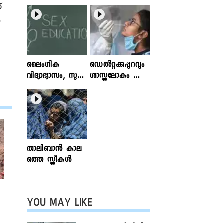
്
െ
ലൈംഗിക
ഡെൽറ്റക്കപ്പുറവും
വിദ്യാഭ്യാസം, സുര
ശാസ്ത്രലോകം ശ്ര
ക്ഷിതവും അ
ദ്ധിക്കുന്ന വകഭേദ
ല്ലാത്തതുമായ സ്പ
ങ്ങൾ
ര്‍ശനങ്ങള്‍; ഇ
ന്‍ഫോക്ലിനിക്ക്
ലേഖനം
വായിക്കാം
താലിബാന്‍ കാല
ത്തെ സ്ത്രീകള്‍
െ
YOU MAY LIKE