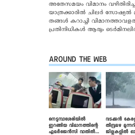
അതേസമയം വിമാനം വഴിതിരിച്ചു വിട
യാത്രക്കാരില്‍ ചിലര്‍ സോഷ്യല
തങ്ങള്‍ കറാച്ചി വിമാനത്താവളത
പ്രതിനിധികള്‍ ആരും ടെര്‍മിനലില്‍
AROUND THE WEB
നെടുമ്പാശേരിയിൽ
വടക്കൻ കേര
ഇറങ്ങിയ വിമാനത്തിന്റെ
തീവ്രമഴ മുന്നറി
എമർജെൻസി വാതിൽ
ജില്ലകളിൽ ഓ