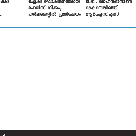
ക്ഷാ
ഐഷി ഘോഷിനെതിരായ
ടി.ജി. മോഹൻദാസിനെ
പൊലീസ് നീക്കം;
കൈയൊഴിഞ്ഞ്
പാര്‍ലമെന്റിൽ പ്രതിഷേധം
ആർ.എസ്.എസ്