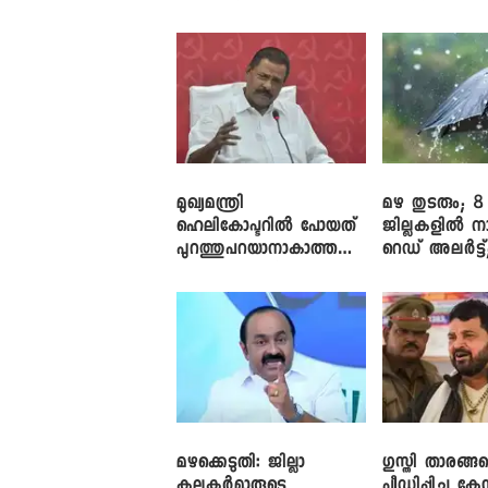
തുറക്കാൻ ശ്രമം
അലർട്ട്
മുഖ്യമന്ത്രി
മഴ തുടരും; 8
ഹെലികോപ്ടറിൽ പോയത്
ജില്ലകളിൽ ന
പുറത്തുപറയാനാകാത്ത
റെഡ് അലർട്ട്
ഏത് ഡീലിന്? ; എംവി ​
നാലിടത്ത് ഓറ
ഗോവിന്ദൻ
അലർട്ട്
മഴക്കെടുതി: ജില്ലാ
​ഗുസ്തി താരങ്ങ
കലക്ടർമാരുടെ
പീഡിപ്പിച്ച കേ