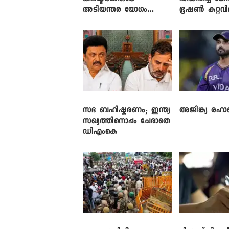
അടിയന്തര യോഗം
ഭൂഷൺ കുറ്റവ
വിളിച്ച് മുഖ്യമന്ത്രി
സഭ ബഹിഷ്കരണം; ഇന്ത്യ
അജിങ്ക്യ രഹാന
സഖ്യത്തിനൊപ്പം ചേരാതെ
ഡിഎംകെ