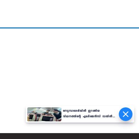
നെടുമ്പാശേരിയിൽ ഇറങ്ങിയ
വിമാനത്തിന്റെ എമർജെൻസി വാതിൽ
തുറക്കാൻ ശ്രമം