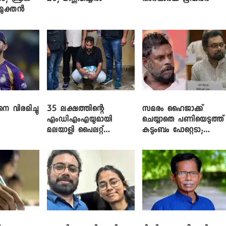
ിമുക്തൻ
െ വിരമിച്ചു
35 ലക്ഷത്തിന്റെ
സമരം ഹൈജാക്ക്
എംഡിഎംഎയുമായി
ചെയ്യാതെ പണിയെടുത്ത്
മലയാളി പൈലറ്റ്
കുടുംബം പോറ്റെടാ;
പിടിയിൽ
ബ്രിട്ടാസിനെതിരെ നടൻ
വിനായകൻ