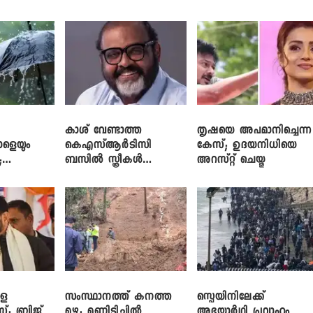
പരിശീലനവും
ലാപ്ടോപ്പുകളും
കാശ് വേണ്ടാത്ത
തൃഷയെ അപമാനിച്ചെന്ന
ാളെയും
കെഎസ്ആർടിസി
കേസ്; ഉദയനിധിയെ
;
ബസിൽ സ്ത്രീകൾ
അറസ്റ്റ് ചെയ്തു
ഞ്ച്
തള്ളിക്കയറുന്നു; സി.പി.
ജോൺ
ളെ
സംസ്ഥാനത്ത് കനത്ത
സ്പെയിനിലേക്ക്
സ്; ബ്രിജ്
മഴ; മണ്ണിടിച്ചിൽ
അഭയാർഥി പ്രവാഹം