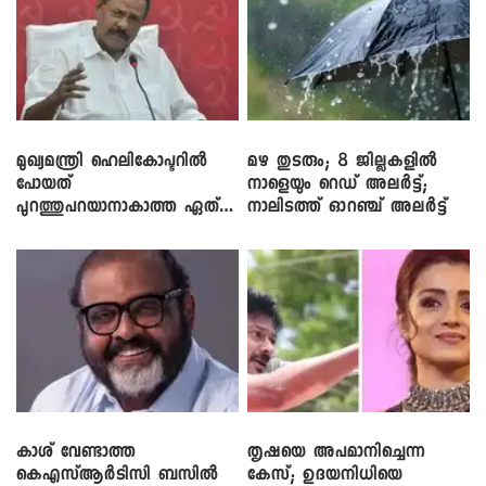
മുഖ്യമന്ത്രി ഹെലികോപ്ടറിൽ
മഴ തുടരും; 8 ജില്ലകളിൽ
പോയത്
നാളെയും റെഡ് അലർട്ട്;
പുറത്തുപറയാനാകാത്ത ഏത്
നാലിടത്ത് ഓറഞ്ച് അലർട്ട്
ഡീലിന്? ; എംവി ​ഗോവിന്ദൻ
കാശ് വേണ്ടാത്ത
തൃഷയെ അപമാനിച്ചെന്ന
കെഎസ്ആർടിസി ബസിൽ
കേസ്; ഉദയനിധിയെ