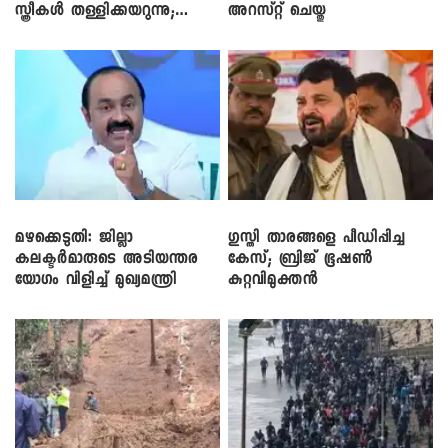
സ്ത്രീകൾ തള്ളിക്കയറുന്നു;
അറസ്റ്റ് ചെയ്തു
സി.പി. ജോൺ
മഴക്കെടുതി: ജില്ലാ
​ഗുസ്തി താരങ്ങളെ പീഡിപ്പിച്ച
കലക്ടർമാരുടെ അടിയന്തര
കേസ്; ബ്രിജ് ഭൂഷൺ
യോഗം വിളിച്ച് മുഖ്യമന്ത്രി
കുറ്റവിമുക്തൻ