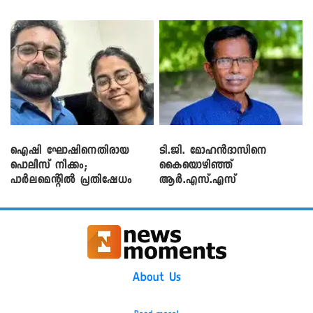
ഐഷി ഘോഷിനെതിരായ
ടി.ജി. മോഹൻദാസിനെ
പൊലീസ് നീക്കം;
കൈയൊഴിഞ്ഞ്
പാര്‍ലമെന്റിൽ പ്രതിഷേധം
ആർ.എസ്.എസ്
About Us