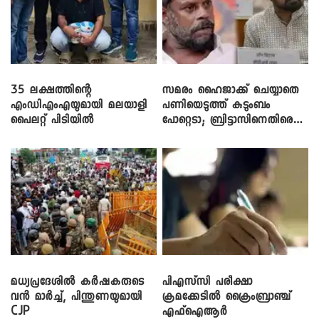
35 ലക്ഷത്തിന്റെ
സമരം ഹൈജാക്ക് ചെയ്യാതെ
എംഡിഎംഎയുമായി മലയാളി
പണിയെടുത്ത് കുടുംബം
പൈലറ്റ് പിടിയിൽ
പോറ്റെടാ; ബ്രിട്ടാസിനെതിരെ
നടൻ വിനായകൻ
മധ്യപ്രദേശിൽ കർഷകരുടെ
പിഎസ്‌സി പരീക്ഷാ
വൻ മാർച്ച്, പിന്തുണയുമായി
ക്രമക്കേ‌ടിൽ ക്രൈംബ്രാഞ്ച്
CJP
എഫ്ഐആർ