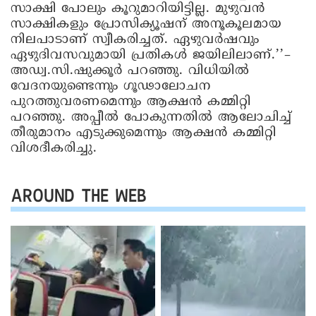
സാക്ഷി പോലും കൂറുമാറിയിട്ടില്ല. മുഴുവൻ
സാക്ഷികളും പ്രോസിക്യൂഷന് അനൂകൂലമായ
നിലപാടാണ് സ്വീകരിച്ചത്. ഏഴുവർഷവും
ഏഴുദിവസവുമായി പ്രതികൾ ജയിലിലാണ്.’’–
അ‍ഡ്വ.സി.ഷുക്കൂർ പറഞ്ഞു. വിധിയിൽ
വേദനയുണ്ടെന്നും ഗൂഢാലോചന
പുറത്തുവരണമെന്നും ആക്ഷൻ കമ്മിറ്റി
പറഞ്ഞു. അപ്പീൽ പോകുന്നതിൽ ആലോചിച്ച്
തീരുമാനം എടുക്കുമെന്നും ആക്ഷൻ കമ്മിറ്റി
വിശദീകരിച്ചു.
AROUND THE WEB