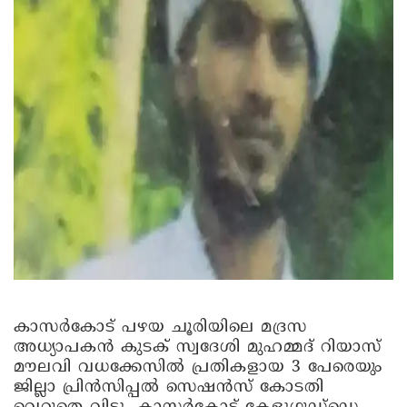
കാസർകോട് പഴയ ചൂരിയിലെ മദ്രസ
അധ്യാപകൻ കുടക് സ്വദേശി മുഹമ്മദ് റിയാസ്
മൗലവി വധക്കേസിൽ പ്രതികളായ 3 പേരെയും
ജില്ലാ പ്രിൻസിപ്പൽ സെഷൻസ് കോടതി