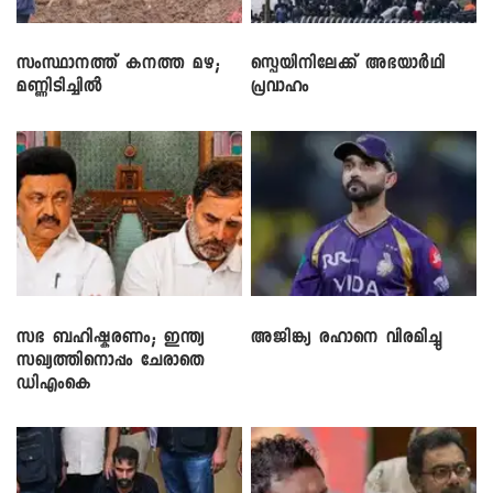
സംസ്ഥാനത്ത് കനത്ത മഴ;
സ്പെയിനിലേക്ക് അഭയാർഥി
മണ്ണിടിച്ചിൽ
പ്രവാഹം
സഭ ബഹിഷ്കരണം; ഇന്ത്യ
അജിങ്ക്യ രഹാനെ വിരമിച്ചു
സഖ്യത്തിനൊപ്പം ചേരാതെ
ഡിഎംകെ