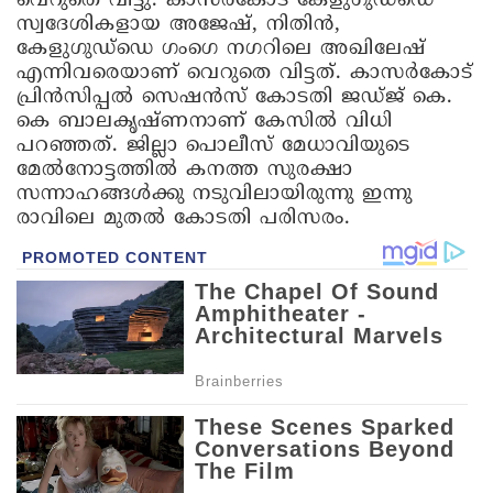
വെറുതെ വിട്ടു. കാസർകോട് കേളുഗുഡ്‌ഡെ
സ്വദേശികളായ അജേഷ്, നിതിൻ,
കേളുഗുഡ്‌ഡെ ഗംഗെ നഗറിലെ അഖിലേഷ്
എന്നിവരെയാണ് വെറുതെ വിട്ടത്. കാസർകോട്
പ്രിൻസിപ്പൽ സെഷൻസ് കോടതി ജഡ്ജ് കെ.
കെ ബാലകൃഷ്ണനാണ് കേസിൽ വിധി
പറഞ്ഞത്. ജില്ലാ പൊലീസ് മേധാവിയുടെ
മേൽനോട്ടത്തിൽ കനത്ത സുരക്ഷാ
സന്നാഹങ്ങൾക്കു നടുവിലായിരുന്നു ഇന്നു
രാവിലെ മുതൽ കോടതി പരിസരം.