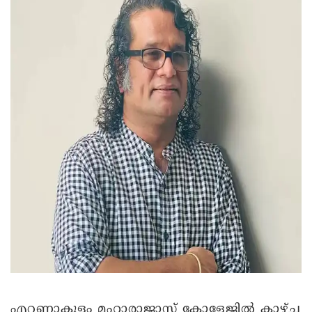
എറണാകുളം മഹാരാജാസ് കോളേജിൽ കാഴ്‌ച്ച