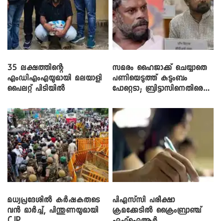
35 ലക്ഷത്തിന്റെ
സമരം ഹൈജാക്ക് ചെയ്യാതെ
എംഡിഎംഎയുമായി മലയാളി
പണിയെടുത്ത് കുടുംബം
പൈലറ്റ് പിടിയിൽ
പോറ്റെടാ; ബ്രിട്ടാസിനെതിരെ
നടൻ വിനായകൻ
മധ്യപ്രദേശിൽ കർഷകരുടെ
പിഎസ്‌സി പരീക്ഷാ
വൻ മാർച്ച്, പിന്തുണയുമായി
ക്രമക്കേ‌ടിൽ ക്രൈംബ്രാഞ്ച്