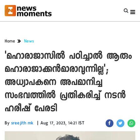
Home
News
'മഹാരാജാസിൽ പഠിച്ചാൽ ആരും
മഹാരാജാക്കൻമാരാവുന്നില്ല';
അധ്യാപകനെ അപമാനിച്ച
സംഭവത്തിൽ പ്രതികരിച്ച് നടൻ
ഹരീഷ് പേരടി
|
By
sreejith mk
Aug 17, 2023, 14:21 IST