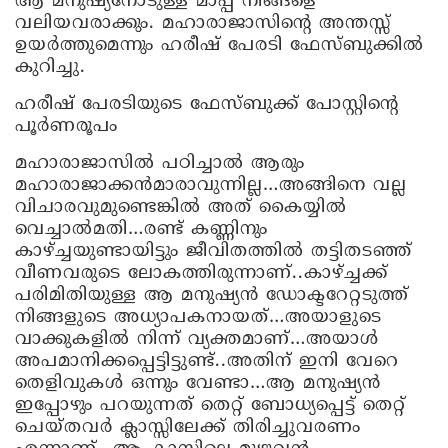
ആ മനുഷ്യനോടുള്ള മാപ്പ് നിങ്ങളെ
വലിയവരാക്കും. മഹാരാജാസിന്റെ അന്തസ്സ്
ഉയർത്തുമെന്നും ഹരീഷ് പേരടി ഫേസ്ബുക്കിൽ
കുറിച്ചു.
ഹരീഷ് പേരടിയുടെ ഫേസ്ബുക്ക് പോസ്റ്റിന്റെ
പൂർണരൂപം
മഹാരാജാസിൽ പഠിച്ചാൽ ആരും
മഹാരാജാക്കൻമാരാവുന്നില്ല…അങ്ങിനെ വല്ല
വിചാരവുമുണ്ടെങ്കിൽ അത് കൈയ്യിൽ
വെച്ചാൽമതി…രണ്ട് കണ്ണിനും
കാഴ്ച്ചയുണ്ടായിട്ടും ജീവിതത്തിൽ തട്ടിതടഞ്ഞ്
വീണവരുടെ ലോകത്തിരുന്നാണ്..കാഴ്ച്ചക്ക്
പരിമിതിയുള്ള ആ മനുഷ്യൻ ഡോക്ടറേറ്റടുത്ത്
നിങ്ങളുടെ അധ്യാപകനായത്…അയാളുടെ
വാക്കുകളിൽ നിന്ന് വ്യക്തമാണ്…അയാൾ
അപമാനിക്കപ്പെട്ടിട്ടുണ്ട്..അതിന് ഇനി വേറെ
തെളിവുകൾ ഒന്നും വേണ്ടാ…ആ മനുഷ്യൻ
ഇപ്പോഴും പറയുന്നത് തെറ്റ് ബോധ്യപ്പെട്ട് തെറ്റ്
ചെയ്തവർ ക്ലാസ്സിലേക്ക് തിരിച്ചുവരണം