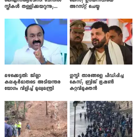
കെഎസ്ആർടിസി ബസിൽ
കേസ്; ഉദയനിധിയെ
സ്ത്രീകൾ തള്ളിക്കയറുന്നു;
അറസ്റ്റ് ചെയ്തു
സി.പി. ജോൺ
മഴക്കെടുതി: ജില്ലാ
​ഗുസ്തി താരങ്ങളെ പീഡിപ്പിച്ച
കലക്ടർമാരുടെ അടിയന്തര
കേസ്; ബ്രിജ് ഭൂഷൺ
യോഗം വിളിച്ച് മുഖ്യമന്ത്രി
കുറ്റവിമുക്തൻ