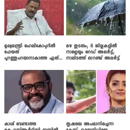
മുഖ്യമന്ത്രി ഹെലികോപ്ടറിൽ
മഴ തുടരും; 8 ജില്ലകളിൽ
പോയത്
നാളെയും റെഡ് അലർട്ട്;
പുറത്തുപറയാനാകാത്ത ഏത്
നാലിടത്ത് ഓറഞ്ച് അലർട്ട്
ഡീലിന്? ; എംവി ​ഗോവിന്ദൻ
കാശ് വേണ്ടാത്ത
തൃഷയെ അപമാനിച്ചെന്ന