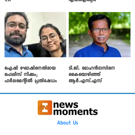
CJP
എഫ്ഐആർ
ഐഷി ഘോഷിനെതിരായ
ടി.ജി. മോഹൻദാസിനെ
പൊലീസ് നീക്കം;
കൈയൊഴിഞ്ഞ്
പാര്‍ലമെന്റിൽ പ്രതിഷേധം
ആർ.എസ്.എസ്
About Us