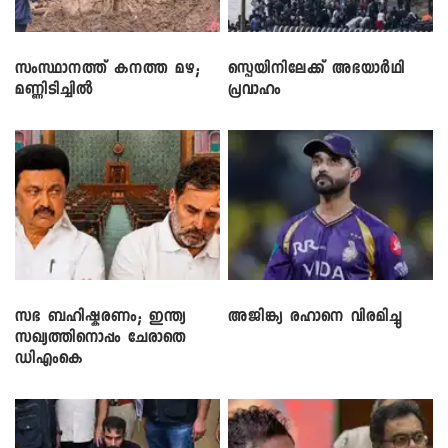
സംസ്ഥാനത്ത് കനത്ത മഴ;
സ്പെയിനിലേക്ക് അഭയാർഥി
മണ്ണിടിച്ചിൽ
പ്രവാഹം
സഭ ബഹിഷ്കരണം; ഇന്ത്യ
അജിങ്ക്യ രഹാനെ വിരമിച്ചു
സഖ്യത്തിനൊപ്പം ചേരാതെ
ഡിഎംകെ