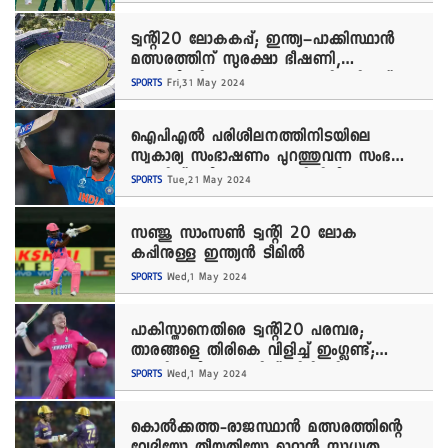
ട്വന്റി20 ലോകകപ്പ്; ഇന്ത്യ–പാക്കിസ്ഥാൻ
മത്സരത്തിന് സുരക്ഷാ ഭീഷണി,
ന്യൂയോർക്കിലെ നാസോ കൗണ്ടി ക്രിക്കറ്റ്
SPORTS
Fri,31 May 2024
സ്റ്റേ‍ഡിയത്തിൽ സുരക്ഷ വർധിപ്പിച്ചു
ഐപിഎൽ പരിശീലനത്തിനിടയിലെ
സ്വകാര്യ സംഭാഷണം പുറത്തുവന്ന സംഭവം;
രോഹിത് ശർമയുടെ പരാതിയിൽ
SPORTS
Tue,21 May 2024
വിശദീകരണവു‍മായി സ്റ്റാർ സ്പോർട്സ്
സഞ്ജു സാംസൺ ട്വന്റി 20 ലോക
കപ്പിനുള്ള ഇന്ത്യൻ ടീമിൽ
SPORTS
Wed,1 May 2024
പാകിസ്താനെതിരെ ട്വന്റി20 പരമ്പര;
താരങ്ങളെ തിരികെ വിളിച്ച് ഇം​ഗ്ലണ്ട്;
ഐപിഎൽ പ്ലേഓഫിന് തിരിച്ചടിയാകും
SPORTS
Wed,1 May 2024
കൊൽക്കത്ത-രാജസ്ഥാൻ മത്സരത്തിന്റെ