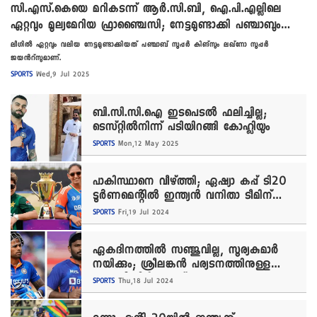
സി.എസ്.കെയെ മറികടന്ന് ആർ.സി.ബി, ഐ.പി.എല്ലിലെ
ഏറ്റവും മൂല്യമേറിയ ഫ്രാഞ്ചൈസി; നേട്ടമുണ്ടാക്കി പഞ്ചാബും
ലഖ്നോവും
ലീഗിൽ ഏറ്റവും വലിയ നേട്ടമുണ്ടാക്കിയത് പഞ്ചാബ് സൂപ്പർ കിങ്സും ലഖ്നോ സൂപ്പർ
ജയന്‍റ്സുമാണ്.
SPORTS
Wed,9 Jul 2025
ബി.സി.സി.ഐ ഇടപെടൽ ഫലിച്ചില്ല;
ടെസ്റ്റിൽനിന്ന് പടിയിറങ്ങി കോഹ്ലിയും
SPORTS
Mon,12 May 2025
പാകിസ്ഥാനെ വീഴ്ത്തി; ഏഷ്യാ കപ്പ് ടി20
ടൂർണമെന്റിൽ ഇന്ത്യൻ വനിതാ ടീമിന്
ജയത്തോടെ തുടക്കം
SPORTS
Fri,19 Jul 2024
ഏകദിനത്തിൽ സഞ്ജുവില്ല, സൂര്യകുമാർ
നയിക്കും; ശ്രീലങ്കൻ പര്യടനത്തിനുള്ള
ഇന്ത്യൻ ടീമിലുള്ളത് ഇവരൊക്കെ
SPORTS
Thu,18 Jul 2024