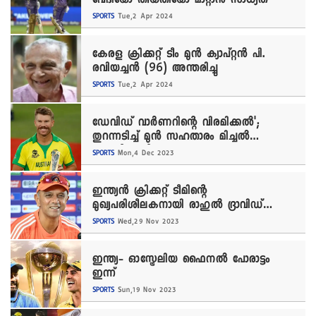
വേദിയോ തീയതിയോ മാറ്റാൻ സാധ്യത
SPORTS
Tue,2 Apr 2024
കേരള ക്രിക്കറ്റ് ടീം മുൻ ക്യാപ്റ്റൻ പി.
രവിയച്ചൻ (96) അന്തരിച്ചു
SPORTS
Tue,2 Apr 2024
ഡേവിഡ് വാർണറിന്റെ വിരമിക്കൽ';
തുറന്നടിച്ച് മുന്‍ സഹതാരം മിച്ചല്‍
ജോണ്‍സണ്‍
SPORTS
Mon,4 Dec 2023
ഇന്ത്യൻ ക്രിക്കറ്റ് ടീമിന്റെ
മുഖ്യപരിശീലകനായി രാഹുൽ ദ്രാവിഡ്
തുടരും
SPORTS
Wed,29 Nov 2023
ഇന്ത്യ- ഓസ്ട്രേലിയ ഫൈനൽ പോരാട്ടം
ഇന്ന്
SPORTS
Sun,19 Nov 2023