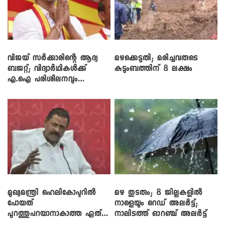
വിജയ് സർക്കാരിന്റെ ആദ്യ
മഴക്കെടുതി; മരിച്ചവരുടെ
ബജറ്റ്; വിദ്യാർഥികൾക്ക്
കുടുംബത്തിന് 8 ലക്ഷം
എ.ഐ പരിശീലനവും
ലാപ്ടോപ്പുകളും
മുഖ്യമന്ത്രി ഹെലികോപ്ടറിൽ
മഴ തുടരും; 8 ജില്ലകളിൽ
പോയത്
നാളെയും റെഡ് അലർട്ട്;
പുറത്തുപറയാനാകാത്ത ഏത്
നാലിടത്ത് ഓറഞ്ച് അലർട്ട്