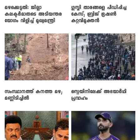
മഴക്കെടുതി: ജില്ലാ
​ഗുസ്തി താരങ്ങളെ പീഡിപ്പിച്ച
കലക്ടർമാരുടെ അടിയന്തര
കേസ്; ബ്രിജ് ഭൂഷൺ
യോഗം വിളിച്ച് മുഖ്യമന്ത്രി
കുറ്റവിമുക്തൻ
സംസ്ഥാനത്ത് കനത്ത മഴ;
സ്പെയിനിലേക്ക് അഭയാർഥി
മണ്ണിടിച്ചിൽ
പ്രവാഹം