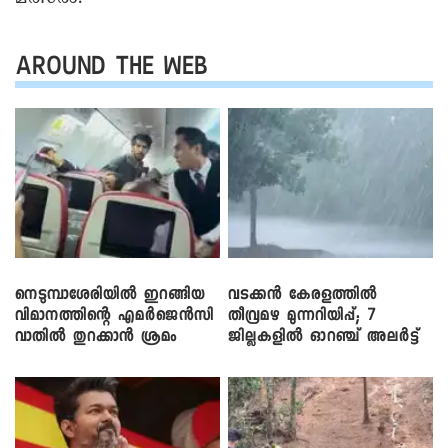
AROUND THE WEB
നെടുമ്പാശേരിയിൽ ഇറങ്ങിയ
വടക്കൻ കേരളത്തിൽ
വിമാനത്തിന്റെ എമർജെൻസി
തീവ്രമഴ മുന്നറിയിപ്പ്; 7
വാതിൽ തുറക്കാൻ ശ്രമം
ജില്ലകളിൽ ഓറഞ്ച് അലർട്ട്