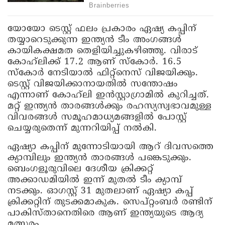
യോയോ ടെസ്റ്റ് ഫലം പ്രകാരം ഏഷ്യ കപ്പിന്
തയ്യാറെടുക്കുന്ന ഇന്ത്യൻ ടീം അം​ഗങ്ങൾ
കായികക്ഷമത തെളിയിച്ചുകഴിഞ്ഞു. വിരാട്
കോഹ്‌ലിക്ക് 17.2 ആണ് സ്കോർ. 16.5
സ്കോർ നേടിയാൽ ഫിറ്റ്നെസ് വിജയിക്കും.
ടെസ്റ്റ് വിജയിക്കാനായതിൽ സന്തോഷം
എന്നാണ് കോഹ്‌ലി ഇൻസ്റ്റാ​ഗ്രാമിൽ കുറിച്ചത്.
മറ്റ് ഇന്ത്യൻ താരങ്ങൾക്കും രഹസ്യസ്വഭാ​വമുള്ള
വിവരങ്ങൾ സമൂഹമാധ്യമങ്ങളിൽ പോസ്റ്റ്
ചെയ്യരുതെന്ന് മുന്നറിയിപ്പ് നൽകി.
ഏഷ്യാ കപ്പിന് മുന്നോടിയായി ആറ് ദിവസത്തെ
ക്യാമ്പിലും ഇന്ത്യൻ താരങ്ങൾ പങ്കെടുക്കും.
ബെംഗളൂരുവിലെ ദേശീയ ക്രിക്കറ്റ്
അക്കാഡമിയിൽ ഇന്ന് മുതൽ ടീം ക്യാമ്പ്
നടക്കും. ഓ​ഗസ്റ്റ് 31 മുതലാണ് ഏഷ്യാ കപ്പ്
ക്രിക്കറ്റിന് തുടക്കമാകുക. സെപ്റ്റംബർ രണ്ടിന്
പാകിസ്താനെതിരെ ആണ് ഇന്ത്യയുടെ ആദ്യ
മത്സരം.