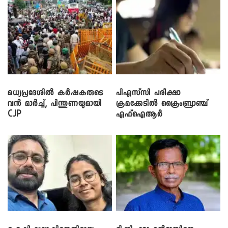
മധ്യപ്രദേശിൽ കർഷകരുടെ
പിഎസ്‌സി പരീക്ഷാ
വൻ മാർച്ച്, പിന്തുണയുമായി
ക്രമക്കേ‌ടിൽ ക്രൈംബ്രാഞ്ച്
CJP
എഫ്ഐആർ