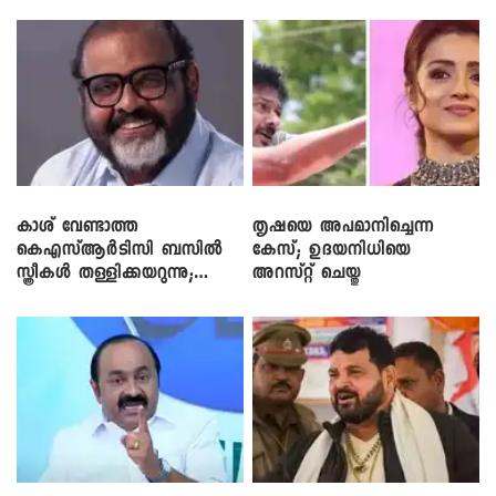
ഡീലിന്? ; എംവി ​ഗോവിന്ദൻ
കാശ് വേണ്ടാത്ത
തൃഷയെ അപമാനിച്ചെന്ന
കെഎസ്ആർടിസി ബസിൽ
കേസ്; ഉദയനിധിയെ
സ്ത്രീകൾ തള്ളിക്കയറുന്നു;
അറസ്റ്റ് ചെയ്തു
സി.പി. ജോൺ