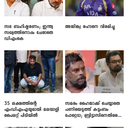
സഭ ബഹിഷ്കരണം; ഇന്ത്യ
അജിങ്ക്യ രഹാനെ വിരമിച്ചു
സഖ്യത്തിനൊപ്പം ചേരാതെ
ഡിഎംകെ
35 ലക്ഷത്തിന്റെ
സമരം ഹൈജാക്ക് ചെയ്യാതെ
എംഡിഎംഎയുമായി മലയാളി
പണിയെടുത്ത് കുടുംബം
പൈലറ്റ് പിടിയിൽ
പോറ്റെടാ; ബ്രിട്ടാസിനെതിരെ
നടൻ വിനായകൻ